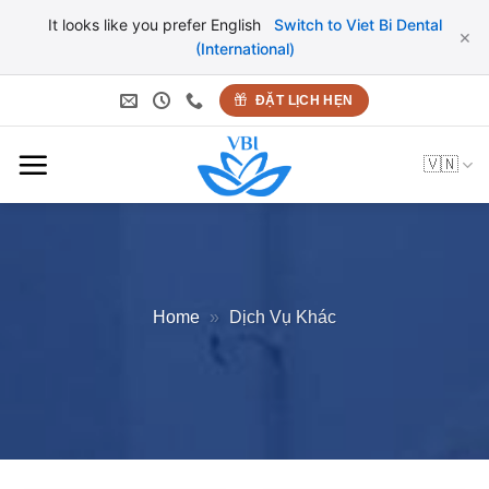
It looks like you prefer English
Switch to Viet Bi Dental
×
(International)
Bỏ
ĐẶT LỊCH HẸN
qua
nội
🇻🇳
dung
Home
»
Dịch Vụ Khác