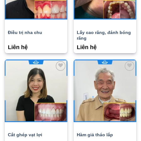
Điều trị nha chu
Lấy cao răng, đánh bóng
răng
Liên hệ
Liên hệ
Add to
Add to
wishlist
wishlist
Cắt ghép vạt lợi
Hàm giả tháo lắp