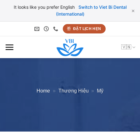
It looks like you prefer English
Switch to Viet Bi Dental
×
(International)
Bỏ
ĐẶT LỊCH HẸN
qua
nội
🇻🇳
dung
Home
»
Thương Hiệu
»
Mỹ