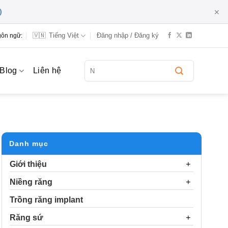
×
)
🇻🇳
Tiếng Việt
Đăng nhập / Đăng ký
ôn ngữ:
Tìm
Blog
Liên hệ
kiếm:
Danh mục
Giới thiệu
Niềng răng
Trồng răng implant
Răng sứ