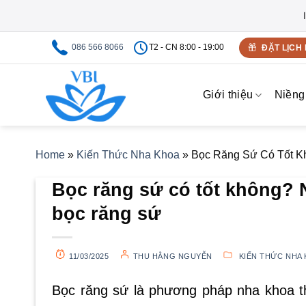
Bỏ
086 566 8066
T2 - CN 8:00 - 19:00
ĐẶT LỊCH
qua
nội
dung
Giới thiệu
Niềng
Home
»
Kiến Thức Nha Khoa
»
Bọc Răng Sứ Có Tốt 
Bọc răng sứ có tốt không?
bọc răng sứ
11/03/2025
THU HẰNG NGUYỄN
KIẾN THỨC NHA
Bọc răng sứ là phương pháp nha khoa th