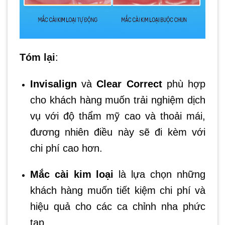
– Cần kỹ
thuật cao khi
áp dụng.
Tóm lại
:
ClearCorrect
– Tương tự
– Chi phí
Invisalign,
tương đối
Invisalign
và
Clear Correct
phù hợp
thẩm mỹ
cao.
cao và dễ
cho khách hàng muốn trải nghiệm dịch
– Không
tháo lắp.
hiệu quả với
vụ với độ thẩm mỹ cao và thoải mái,
– Không gây
tình trạng
đương nhiên điều này sẽ đi kèm với
khó chịu
răng phức
chi phí cao hơn.
hoặc gây
tạp.
đau.
Mắc cài kim loại
là lựa chọn những
khách hàng muốn tiết kiệm chi phí và
hiệu quả cho các ca chỉnh nha phức
tạp.