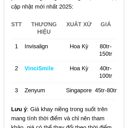
cập nhật mới nhất 2025:
STT
THƯƠNG
XUẤT XỨ
GIÁ
HIỆU
1
Invisalign
Hoa Kỳ
80tr-
150tr
2
VinciSmile
Hoa Kỳ
40tr-
100tr
3
Zenyum
Singapore
45tr-80tr
4
Clear Aligner
Đức
55tr-70tr
Lưu ý
: Giá khay niềng trong suốt trên
mang tính thời điểm và chỉ nên tham
khảo, giá có thể thay đổi theo thời điểm,