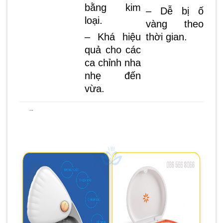
bằng kim
– Dễ bị ố
loại.
vàng theo
– Khá hiệu
thời gian.
quả cho các
ca chỉnh nha
nhẹ đến
vừa.
Niềng răng
– Vô hình từ
– Khó khăn
mặt trong
bên ngoài
trong vệ
sinh.
– Tính thẩm
mỹ cao
– Có thể gây
khó chịu hơn
– Hiệu quả
khi đeo.
tốt cho các
ca phức tạp
– Chi phí
cao.