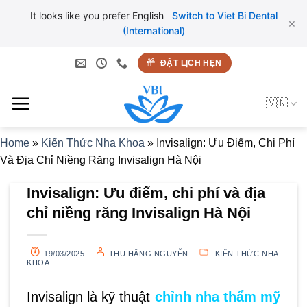
It looks like you prefer English
Switch to Viet Bi Dental
×
(International)
Bỏ
ĐẶT LỊCH HẸN
qua
nội
🇻🇳
dung
Home
»
Kiến Thức Nha Khoa
»
Invisalign: Ưu Điểm, Chi Phí
Và Địa Chỉ Niềng Răng Invisalign Hà Nội
Invisalign: Ưu điểm, chi phí và địa
chỉ niềng răng Invisalign Hà Nội
19/03/2025
THU HẰNG NGUYỄN
KIẾN THỨC NHA
KHOA
Invisalign là kỹ thuật
chỉnh nha thẩm mỹ