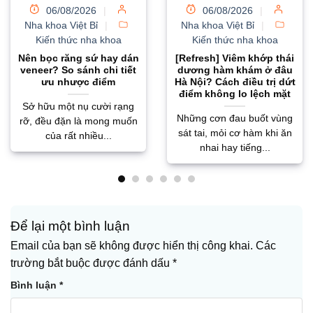
06/08/2026
|
06/08/2026
|
Nha khoa Việt Bỉ
|
Nha khoa Việt Bỉ
|
Kiến thức nha khoa
Kiến thức nha khoa
[Refresh] Viêm khớp thái
Bọc răng sứ bị hôi
dương hàm khám ở đâu
miệng: Nguyên nhân gốc
Hà Nội? Cách điều trị dứt
rễ và giải pháp khắc
điểm không lo lệch mặt
phục triệt để
Những cơn đau buốt vùng
Tình trạng bọc răng sứ bị
sát tai, mỏi cơ hàm khi ăn
hôi miệng không chỉ cản
nhai hay tiếng...
trở giao tiếp mà...
Để lại một bình luận
Email của bạn sẽ không được hiển thị công khai.
Các
trường bắt buộc được đánh dấu
*
Bình luận
*