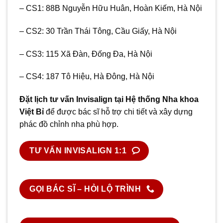
– CS1: 88B Nguyễn Hữu Huân, Hoàn Kiếm, Hà Nội
– CS2: 30 Trần Thái Tông, Cầu Giấy, Hà Nội
– CS3: 115 Xã Đàn, Đống Đa, Hà Nội
– CS4: 187 Tô Hiệu, Hà Đông, Hà Nội
Đặt lịch tư vấn Invisalign tại Hệ thống Nha khoa
Việt Bỉ
để được bác sĩ hỗ trợ chi tiết và xây dựng
phác đồ chỉnh nha phù hợp.
TƯ VẤN INVISALIGN 1:1
GỌI BÁC SĨ – HỎI LỘ TRÌNH