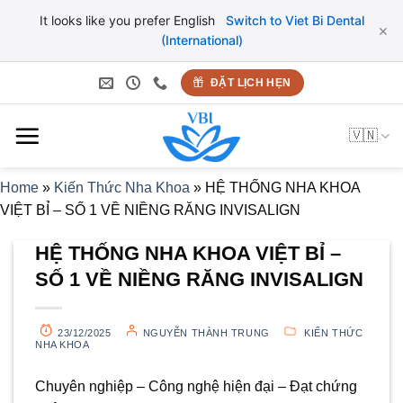
It looks like you prefer English
Switch to Viet Bi Dental
×
(International)
Bỏ
ĐẶT LỊCH HẸN
qua
nội
🇻🇳
dung
Home
»
Kiến Thức Nha Khoa
»
HỆ THỐNG NHA KHOA
VIỆT BỈ – SỐ 1 VỀ NIỀNG RĂNG INVISALIGN
HỆ THỐNG NHA KHOA VIỆT BỈ –
SỐ 1 VỀ NIỀNG RĂNG INVISALIGN
23/12/2025
NGUYỄN THÀNH TRUNG
KIẾN THỨC
NHA KHOA
Chuyên nghiệp – Công nghệ hiện đại – Đạt chứng