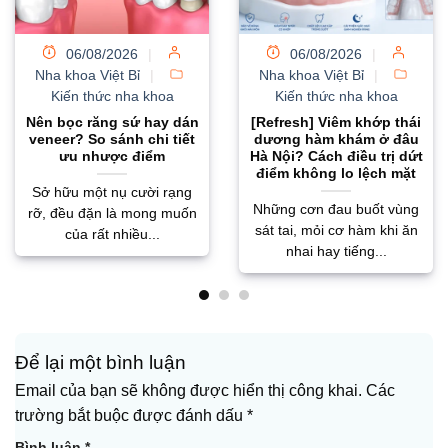
06/08/2026
|
04/08/2026
|
Nha khoa Việt Bỉ
|
Nha khoa Việt Bỉ
|
Kiến thức nha khoa
Kiến thức nha khoa
Bọc răng sứ bị hôi
Chữa tủy răng ở đâu tốt
miệng: Nguyên nhân gốc
Hà Nội? Địa chỉ điều trị
rễ và giải pháp khắc
nội nha 1 lần hẹn không
phục triệt để
đau
Tình trạng bọc răng sứ bị
Khi đối mặt với cơn đau
hôi miệng không chỉ cản
nhức dữ dội buốt lên tận óc
trở giao tiếp mà...
do viêm...
Để lại một bình luận
Email của bạn sẽ không được hiển thị công khai.
Các
trường bắt buộc được đánh dấu
*
Bình luận
*