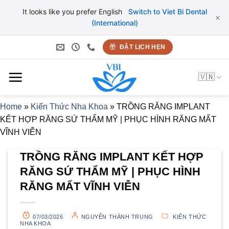
It looks like you prefer English
Switch to Viet Bi Dental
×
(International)
Bỏ
ĐẶT LỊCH HẸN
qua
nội
🇻🇳
dung
Home
»
Kiến Thức Nha Khoa
»
TRỒNG RĂNG IMPLANT
KẾT HỢP RĂNG SỨ THẨM MỸ | PHỤC HÌNH RĂNG MẤT
VĨNH VIỄN
TRỒNG RĂNG IMPLANT KẾT HỢP
RĂNG SỨ THẨM MỸ | PHỤC HÌNH
RĂNG MẤT VĨNH VIỄN
07/03/2026
NGUYỄN THÀNH TRUNG
KIẾN THỨC
NHA KHOA